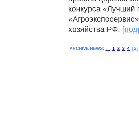
конкурса «Лучший 
«Агроэкспосервис»
хозяйства РФ.
[под
ARCHIVE NEWS:
←
1
2
3
4
[5