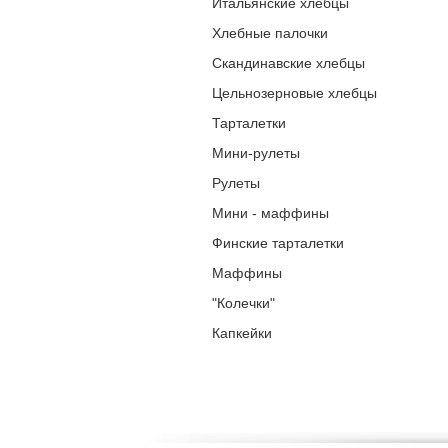
Итальянские хлебцы
Хлебные палочки
Скандинавские хлебцы
Цельнозерновые хлебцы
Тарталетки
Мини-рулеты
Рулеты
Мини - маффины
Финские тарталетки
Маффины
"Колечки"
Капкейки