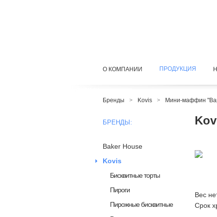
ПРОДУКЦИЯ
О КОМПАНИИ
Бренды
>
Kovis
>
Мини-маффин "Вар
Kov
БРЕНДЫ:
Baker House
Kovis
Бисквитные торты
Пироги
Вес не
Пирожные бисквитные
Срок х