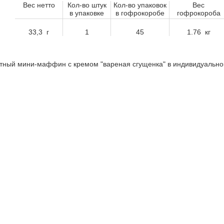
Вес нетто
Кол-во штук
Кол-во упаковок
Вес
в упаковке
в гофрокоробе
гофрокороба
33,3 г
1
45
1.76 кг
тный мини-маффин с кремом "вареная сгущенка" в индивидуальной